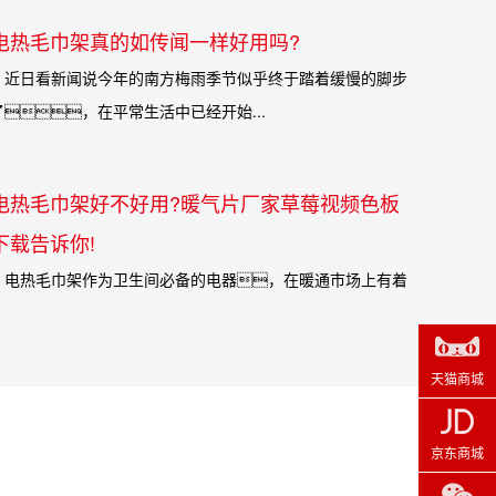
电热毛巾架真的如传闻一样好用吗?
日看新闻说今年的南方梅雨季节似乎终于踏着缓慢的脚步
了，在平常生活中已经开始...
电热毛巾架好不好用?暖气片厂家草莓视频色板
下载告诉你!
热毛巾架作为卫生间必备的电器，在暖通市场上有着
败之地。但是，现在，电热毛巾...
天猫商城
京东商城