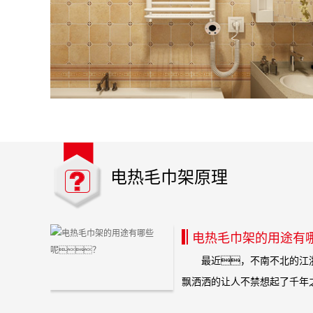
电热毛巾架原理
电热毛巾架的用途有
最近，不南不北的江浙
飘洒洒的让人不禁想起了千年之