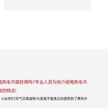
电热毛巾架好用吗?专业人员为你介绍电热毛巾
架的特点!
伙伴们!天气又降温啦!大家是不是真正的感受到了寒风中
发抖的感觉了呢?今天...