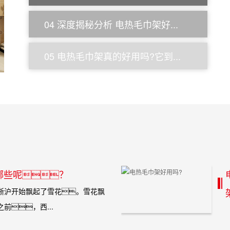
04 深度揭秘分析 电热毛巾架好...
05 电热毛巾架真的好用吗?它到...
哪些呢？
沪开始飘起了雪花。雪花飘
前，西...
小
瑟瑟